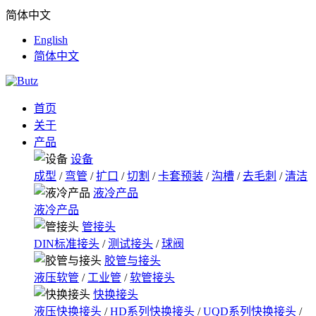
简体中文
English
简体中文
首页
关于
产品
设备
成型
/
弯管
/
扩口
/
切割
/
卡套预装
/
沟槽
/
去毛刺
/
清洁
液冷产品
液冷产品
管接头
DIN标准接头
/
测试接头
/
球阀
胶管与接头
液压软管
/
工业管
/
软管接头
快换接头
液压快换接头
/
HD系列快换接头
/
UQD系列快换接头
/