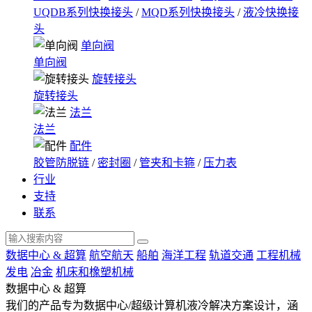
UQDB系列快换接头
/
MQD系列快换接头
/
液冷快换接
头
单向阀
单向阀
旋转接头
旋转接头
法兰
法兰
配件
胶管防脱链
/
密封圈
/
管夹和卡箍
/
压力表
行业
支持
联系
数据中心 & 超算
航空航天
船舶
海洋工程
轨道交通
工程机械
发电
冶金
机床和橡塑机械
数据中心 & 超算
我们的产品专为数据中心/超级计算机液冷解决方案设计，涵