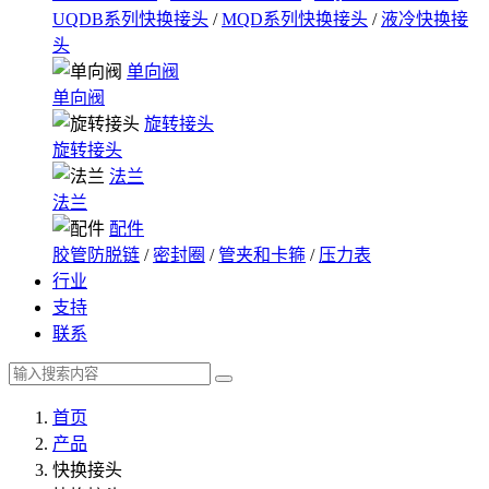
UQDB系列快换接头
/
MQD系列快换接头
/
液冷快换接
头
单向阀
单向阀
旋转接头
旋转接头
法兰
法兰
配件
胶管防脱链
/
密封圈
/
管夹和卡箍
/
压力表
行业
支持
联系
首页
产品
快换接头