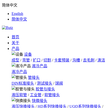
简体中文
English
简体中文
首页
关于
产品
设备
成型
/
弯管
/
扩口
/
切割
/
卡套预装
/
沟槽
/
去毛刺
/
清洁
液冷产品
液冷产品
管接头
DIN标准接头
/
测试接头
/
球阀
胶管与接头
液压软管
/
工业管
/
软管接头
快换接头
液压快换接头
/
HD系列快换接头
/
UQD系列快换接头
/