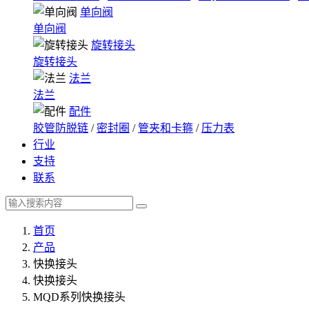
单向阀
单向阀
旋转接头
旋转接头
法兰
法兰
配件
胶管防脱链
/
密封圈
/
管夹和卡箍
/
压力表
行业
支持
联系
首页
产品
快换接头
快换接头
MQD系列快换接头