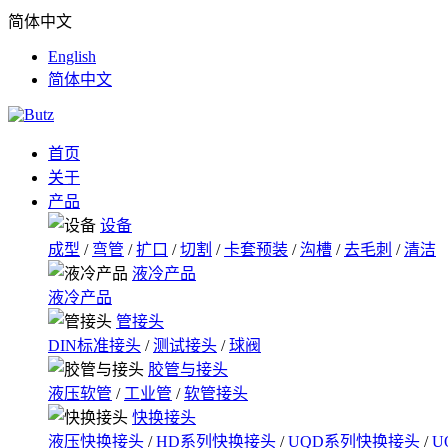
简体中文
English
简体中文
首页
关于
产品
设备
成型
/
弯管
/
扩口
/
切割
/
卡套预装
/
沟槽
/
去毛刺
/
清洁
液冷产品
液冷产品
管接头
DIN标准接头
/
测试接头
/
球阀
胶管与接头
液压软管
/
工业管
/
软管接头
快换接头
液压快换接头
/
HD系列快换接头
/
UQD系列快换接头
/
U