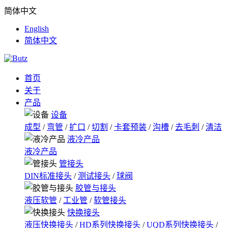
简体中文
English
简体中文
首页
关于
产品
设备
成型
/
弯管
/
扩口
/
切割
/
卡套预装
/
沟槽
/
去毛刺
/
清洁
液冷产品
液冷产品
管接头
DIN标准接头
/
测试接头
/
球阀
胶管与接头
液压软管
/
工业管
/
软管接头
快换接头
液压快换接头
/
HD系列快换接头
/
UQD系列快换接头
/