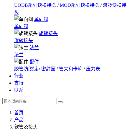
UQDB系列快换接头
/
MQD系列快换接头
/
液冷快换接
头
单向阀
单向阀
旋转接头
旋转接头
法兰
法兰
配件
胶管防脱链
/
密封圈
/
管夹和卡箍
/
压力表
行业
支持
联系
首页
产品
软管及接头