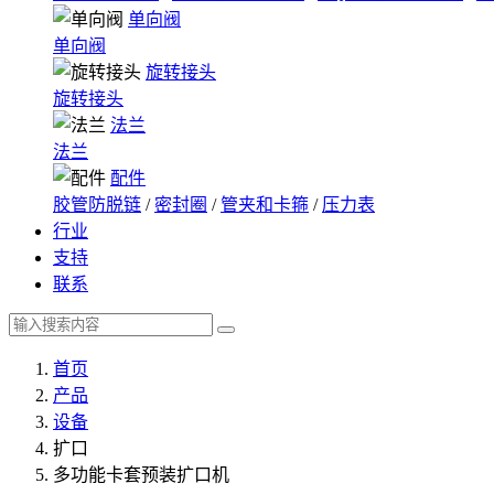
单向阀
单向阀
旋转接头
旋转接头
法兰
法兰
配件
胶管防脱链
/
密封圈
/
管夹和卡箍
/
压力表
行业
支持
联系
首页
产品
设备
扩口
多功能卡套预装扩口机