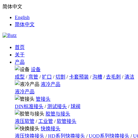
简体中文
English
简体中文
首页
关于
产品
设备
成型
/
弯管
/
扩口
/
切割
/
卡套预装
/
沟槽
/
去毛刺
/
清洁
液冷产品
液冷产品
管接头
DIN标准接头
/
测试接头
/
球阀
胶管与接头
液压软管
/
工业管
/
软管接头
快换接头
液压快换接头
/
HD系列快换接头
/
UQD系列快换接头
/
U