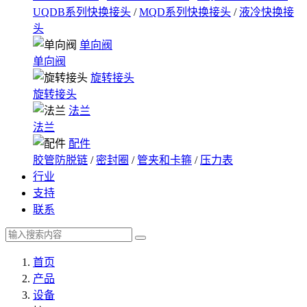
UQDB系列快换接头
/
MQD系列快换接头
/
液冷快换接
头
单向阀
单向阀
旋转接头
旋转接头
法兰
法兰
配件
胶管防脱链
/
密封圈
/
管夹和卡箍
/
压力表
行业
支持
联系
首页
产品
设备