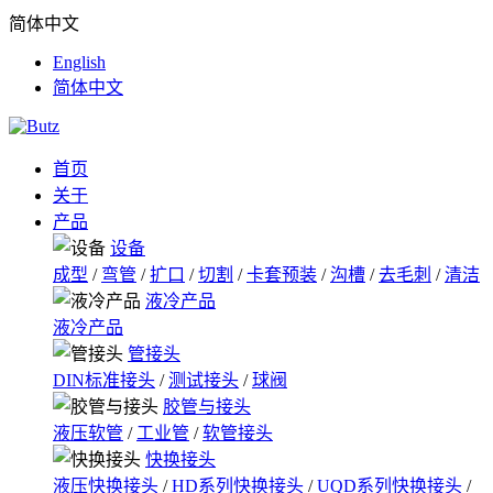
简体中文
English
简体中文
首页
关于
产品
设备
成型
/
弯管
/
扩口
/
切割
/
卡套预装
/
沟槽
/
去毛刺
/
清洁
液冷产品
液冷产品
管接头
DIN标准接头
/
测试接头
/
球阀
胶管与接头
液压软管
/
工业管
/
软管接头
快换接头
液压快换接头
/
HD系列快换接头
/
UQD系列快换接头
/