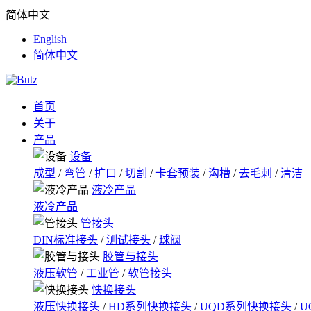
简体中文
English
简体中文
首页
关于
产品
设备
成型
/
弯管
/
扩口
/
切割
/
卡套预装
/
沟槽
/
去毛刺
/
清洁
液冷产品
液冷产品
管接头
DIN标准接头
/
测试接头
/
球阀
胶管与接头
液压软管
/
工业管
/
软管接头
快换接头
液压快换接头
/
HD系列快换接头
/
UQD系列快换接头
/
U