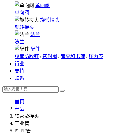
单向阀
单向阀
旋转接头
旋转接头
法兰
法兰
配件
胶管防脱链
/
密封圈
/
管夹和卡箍
/
压力表
行业
支持
联系
首页
产品
软管及接头
工业管
PTFE管